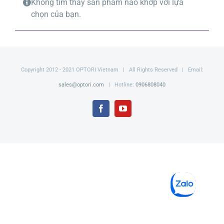
Không tìm thấy sản phẩm nào khớp với lựa
chọn của bạn.
Copyright 2012 - 2021 OPTORI Vietnam | All Rights Reserved | Email:
sales@optori.com
| Hotline:
0906808040
Facebook
YouTube